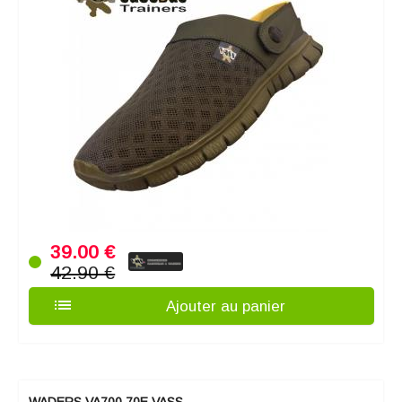
39.00 €
42.90 €
list
Ajouter au panier