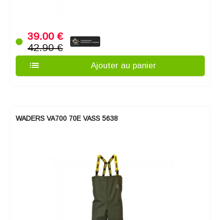
39.00 €
42.90 €
list
Ajouter au panier
WADERS VA700 70E VASS 5638