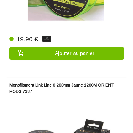
19.90 €
add_shopping_cart
Ajouter au panier
Monofilament Link Line 0.283mm Jaune 1200M ORIENT
RODS 7387