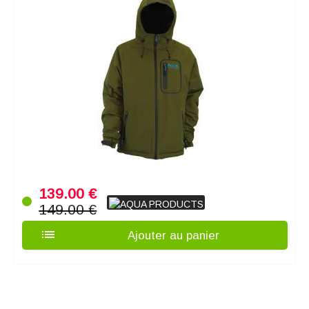
139.00 €
149.00 €
list
Ajouter au panier