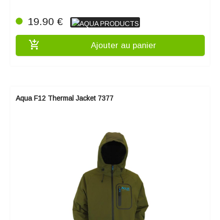
19.90 €
add_shopping_cart
Ajouter au panier
Aqua F12 Thermal Jacket 7377